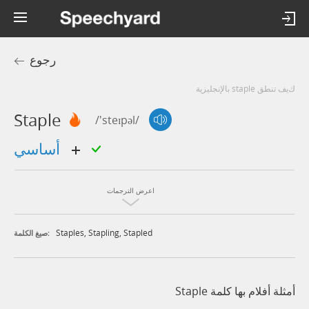
رجوع
كيف تنطق staple بالإنجليزية
Staple
/'steɪpəl/
أساسي
اعرض الترجمات
Staples
,
Stapling
,
Stapled
صيغ الكلمة:
أمثلة أفلام بها كلمة Staple