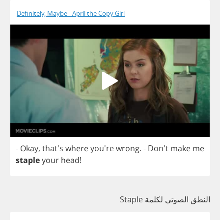
Definitely, Maybe - April the Copy Girl
-
Okay
, that's
where
you're
wrong
.
- Don't
make
me
staple
your
head
!
النطق الصوتي لكلمة Staple