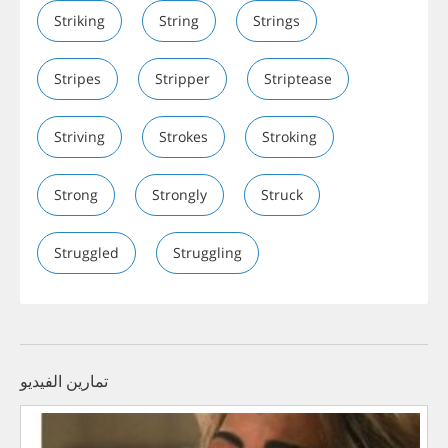
Striking
String
Strings
Stripes
Stripper
Striptease
Striving
Strokes
Stroking
Strong
Strongly
Struck
Struggled
Struggling
تمارين الفيديو