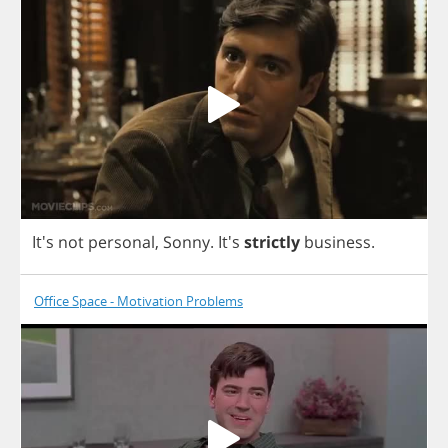
It's
not
personal
,
Sonny
.
It's
strictly
business
.
Office Space - Motivation Problems