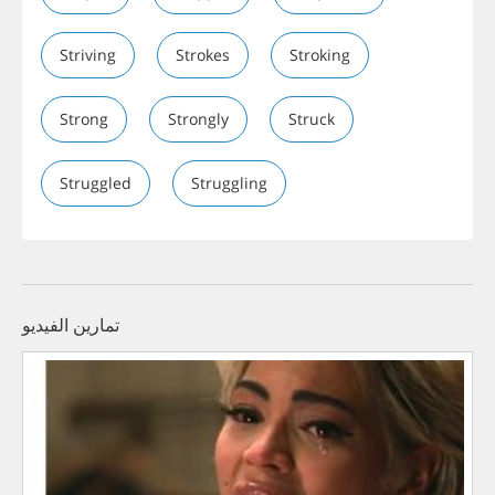
Striving
Strokes
Stroking
Strong
Strongly
Struck
Struggled
Struggling
تمارين الفيديو