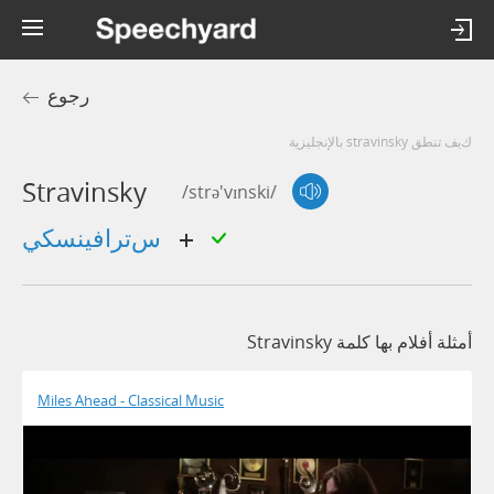
رجوع
كيف تنطق stravinsky بالإنجليزية
Stravinsky
/strə'vɪnski/
سترافينسكي
أمثلة أفلام بها كلمة Stravinsky
Miles Ahead - Classical Music