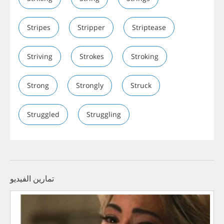
Stripes
Stripper
Striptease
Striving
Strokes
Stroking
Strong
Strongly
Struck
Struggled
Struggling
تمارين الفيديو