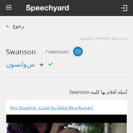
رجوع
كيف تنطق swanson بالإنجليزية
Swanson
/'swɑnsən/
سوانسون
أمثلة أفلام بها كلمة Swanson
Mrs. Doubtfire - Could You Make Me a Woman?