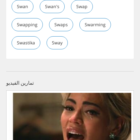
Swan
Swan's
Swap
Swapping
Swaps
Swarming
Swastika
Sway
تمارين الفيديو