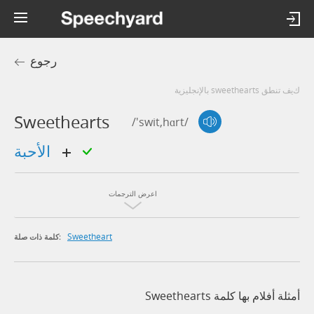
رجوع
كيف تنطق sweethearts بالإنجليزية
Sweethearts
/'swit,hɑrt/
الأحبة
اعرض الترجمات
Sweetheart
كلمة ذات صلة:
أمثلة أفلام بها كلمة Sweethearts