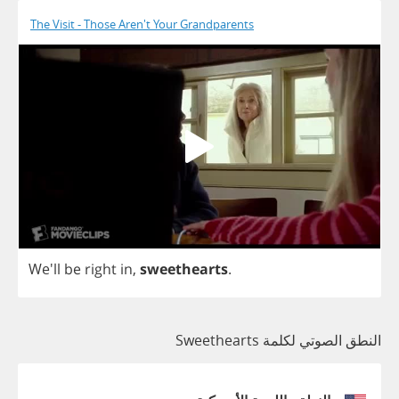
The Visit - Those Aren't Your Grandparents
We'll
be
right
in
,
sweethearts
.
النطق الصوتي لكلمة Sweethearts