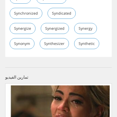
Synchronized
Syndicated
Synergize
Synergized
Synergy
Synonym
Synthesizer
Synthetic
تمارين الفيديو