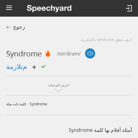
رجوع
كيف تنطق syndrome بالإنجليزية
Syndrome
/sɪn'drɑm/
متلازمة
اعرض الترجمات
Syndrome.
كلمة ذات صلة:
أمثلة أفلام بها كلمة Syndrome