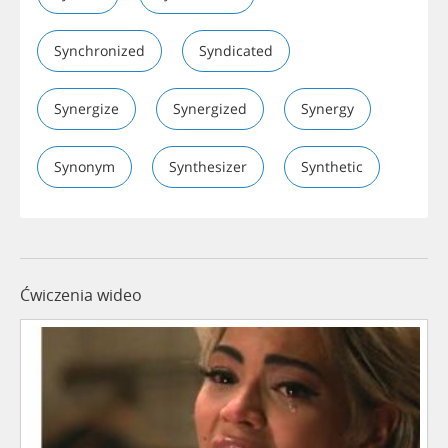
Synchronized
Syndicated
Synergize
Synergized
Synergy
Synonym
Synthesizer
Synthetic
Ćwiczenia wideo