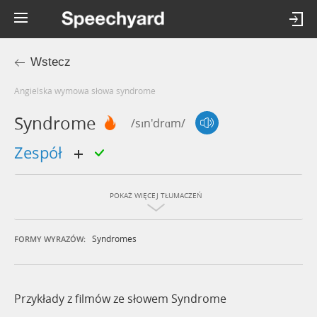
Wstecz
Angielska wymowa słowa syndrome
Syndrome
/sɪn'drɑm/
Zespół
POKAŻ WIĘCEJ TŁUMACZEŃ
Syndromes
FORMY WYRAZÓW:
Przykłady z filmów ze słowem Syndrome