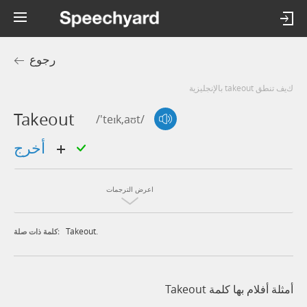
رجوع
كيف تنطق takeout بالإنجليزية
Takeout
/'teɪk,aʊt/
أخرج
اعرض الترجمات
Takeout.
كلمة ذات صلة:
أمثلة أفلام بها كلمة Takeout