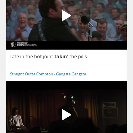
Late
in
the
hot
joint
takin
'
the
pills
Straight Outta Compton - Gangsta Gangsta