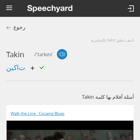
رجوع
كيف تنطق takin بالإنجليزية
Takin
/'tərkɪn/
تاكين
أمثلة أفلام بها كلمة Takin
Walk the Line - Cocaine Blues