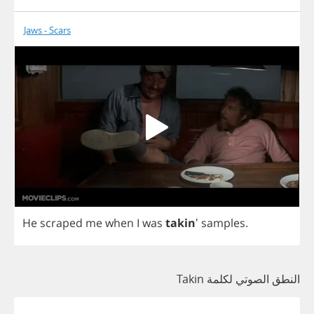
Jaws - Scars
He
scraped
me
when
I
was
takin
'
samples
.
النطق الصوتي لكلمة Takin