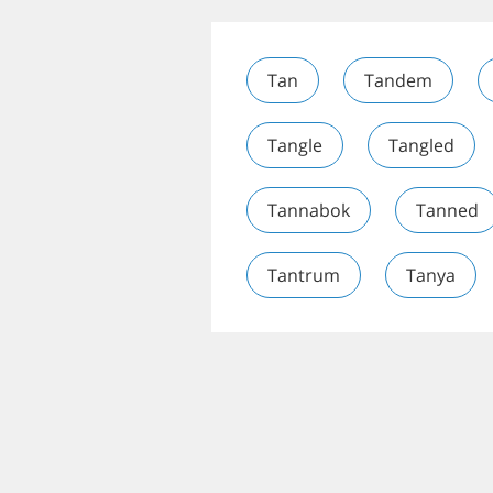
Tan
Tandem
Tangle
Tangled
Tannabok
Tanned
Tantrum
Tanya