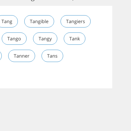
Tang
Tangible
Tangiers
Tango
Tangy
Tank
Tanner
Tans