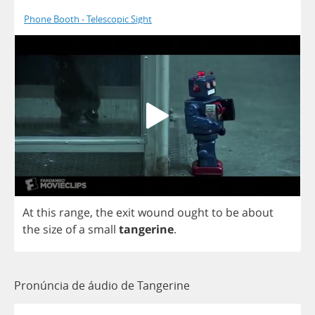
Phone Booth - Telescopic Sight
At
this
range
,
the
exit
wound
ought
to
be
about
the
size
of
a
small
tangerine
.
Pronúncia de áudio de Tangerine