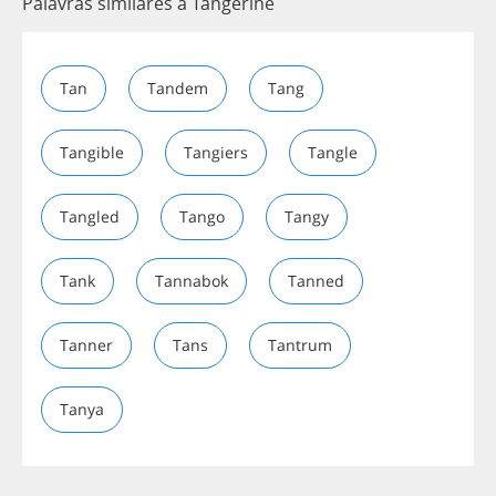
Palavras similares a Tangerine
Tan
Tandem
Tang
Tangible
Tangiers
Tangle
Tangled
Tango
Tangy
Tank
Tannabok
Tanned
Tanner
Tans
Tantrum
Tanya