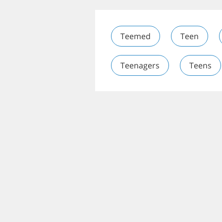
Teemed
Teen
Teenagers
Teens