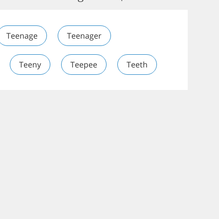
Teenage
Teenager
Teeny
Teepee
Teeth