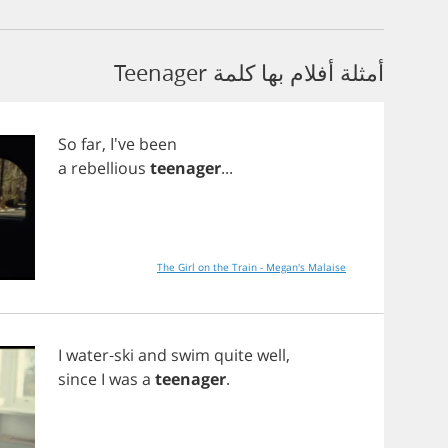
أمثلة أفلام بها كلمة Teenager
So
far
, I've
been
a
rebellious
teenager
...
The Girl on the Train - Megan's Malaise
I
water
-
ski
and
swim
quite
well
,
since
I
was
a
teenager
.