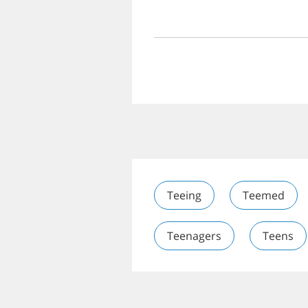
Teeing
Teemed
Teenagers
Teens