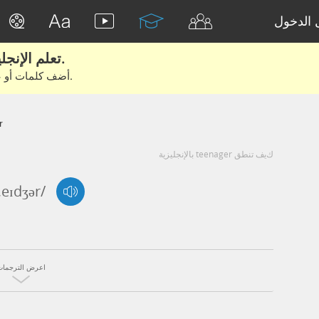
الدخول
تعلم الإنجليزية الحقيقية من الأفلام والكتب.
أضف كلمات أو عبارات للتعلم والتدريب مع متعلمين آخرين.
r
كيف تنطق teenager بالإنجليزية
n,eɪdʒər/
اعرض الترجمات