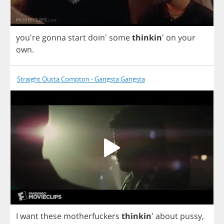
you're
gonna
start
doin'
some
thinkin
'
on
your
own
.
Straight Outta Compton - Gangsta Gangsta
I
want
these
motherfuckers
thinkin
'
about
pussy
,