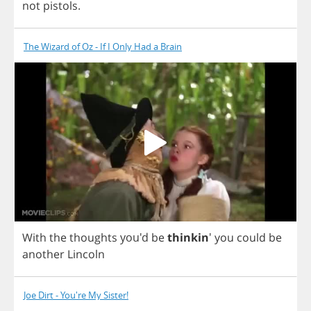
not
pistols
.
The Wizard of Oz - If I Only Had a Brain
With
the
thoughts
you'd
be
thinkin
'
you
could
be
another
Lincoln
Joe Dirt - You're My Sister!