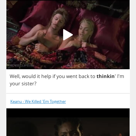
Well
,
would
it
help
if
you
went
back
to
thinkin
' I'm
your
sister
?
Keanu - We Killed 'Em Together