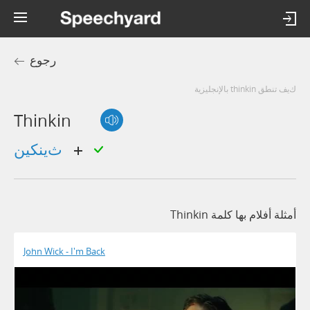
رجوع
كيف تنطق thinkin بالإنجليزية
Thinkin
ثينكين
أمثلة أفلام بها كلمة Thinkin
John Wick - I'm Back