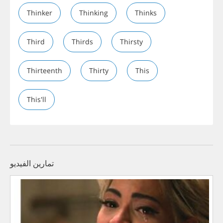
Thinker
Thinking
Thinks
Third
Thirds
Thirsty
Thirteenth
Thirty
This
This'll
تمارين الفيديو