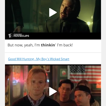
But
now
,
yeah
,
I'm
thinkin
' I'm
back
!
Good Will Hunting - My Boy's Wicked Smart