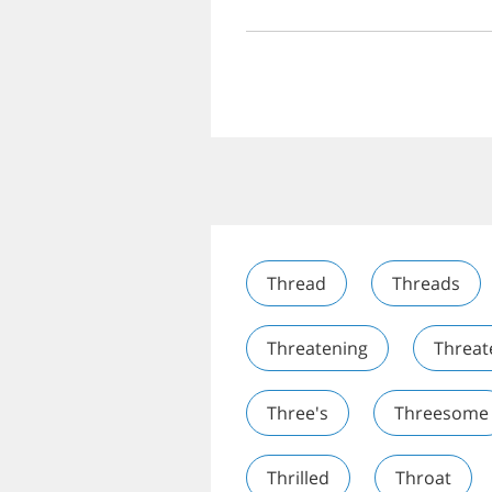
Thread
Threads
Threatening
Threat
Three's
Threesome
Thrilled
Throat