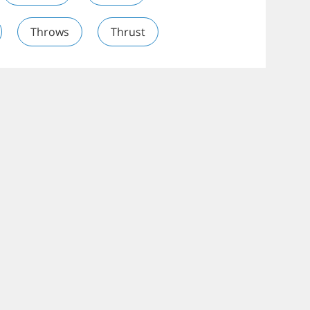
Throws
Thrust