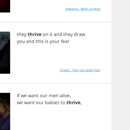
Sideways - Miles on Wine
they
thrive
on
it
and
they
draw
you
and
this
is
your
fear
Citadel - They Can Smell Fear
If
we
want
our
men
alive
,
we
want
our
babies
to
thrive
,