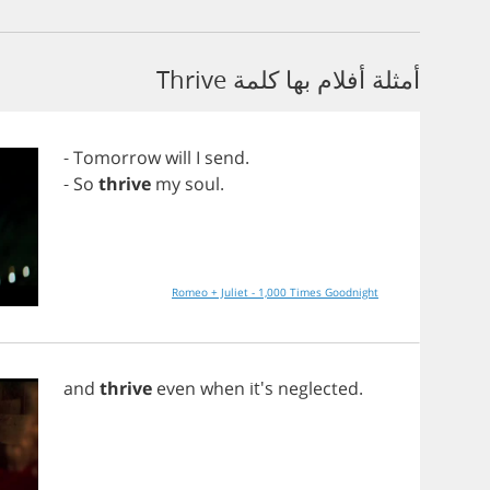
أمثلة أفلام بها كلمة Thrive
-
Tomorrow
will
I
send
.
-
So
thrive
my
soul
.
Romeo + Juliet - 1,000 Times Goodnight
and
thrive
even
when
it's
neglected
.