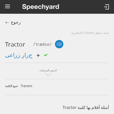
رجوع
كيف تنطق tractor بالإنجليزية
Tractor
/'træktər/
جرار زراعى
اعرض الترجمات
Tractors
صيغ الكلمة:
أمثلة أفلام بها كلمة Tractor