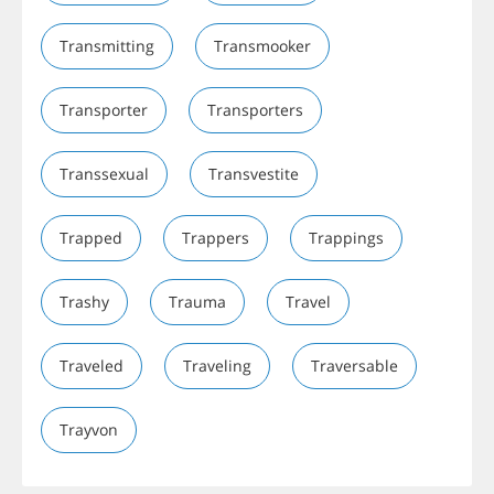
Transmitting
Transmooker
Transporter
Transporters
Transsexual
Transvestite
Trapped
Trappers
Trappings
Trashy
Trauma
Travel
Traveled
Traveling
Traversable
Trayvon