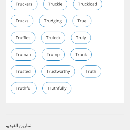
Truckers
Truckle
Truckload
Trucks
Trudging
True
Truffles
Trulock
Truly
Truman
Trump
Trunk
Trusted
Trustworthy
Truth
Truthful
Truthfully
تمارين الفيديو