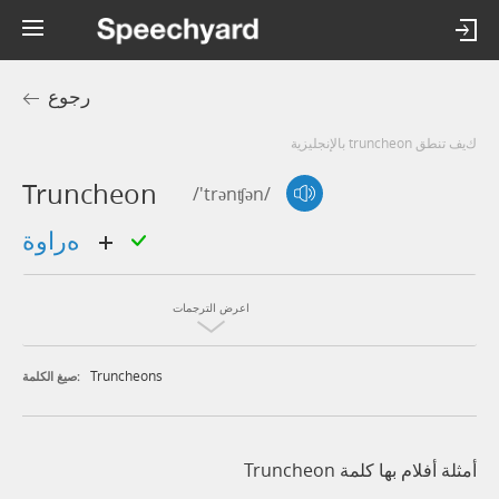
رجوع
كيف تنطق truncheon بالإنجليزية
Truncheon
/'trənʧən/
هراوة
اعرض الترجمات
Truncheons
صيغ الكلمة:
أمثلة أفلام بها كلمة Truncheon