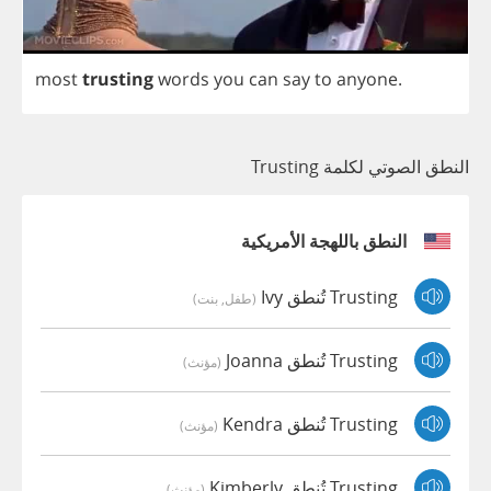
most
trusting
words
you
can
say
to
anyone
.
النطق الصوتي لكلمة Trusting
النطق باللهجة الأمريكية
Trusting تُنطق Ivy
(طفل, بنت)
Trusting تُنطق Joanna
(مؤنث)
Trusting تُنطق Kendra
(مؤنث)
Trusting تُنطق Kimberly
(مؤنث)