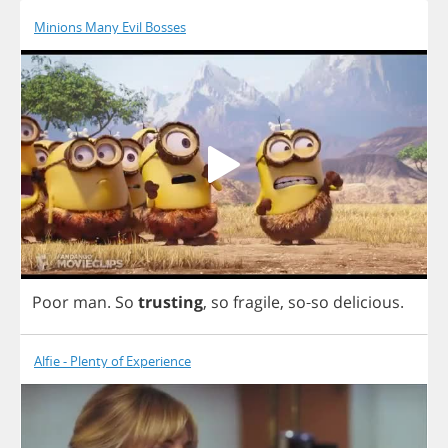
Minions Many Evil Bosses
Poor
man
.
So
trusting
,
so
fragile
,
so
-
so
delicious
.
Alfie - Plenty of Experience