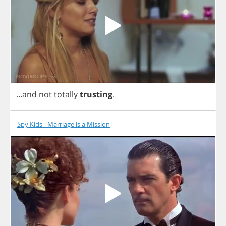
...
and
not
totally
trusting
.
Spy Kids - Marriage is a Mission