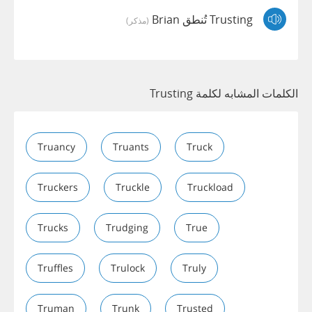
Trusting تُنطق Brian
(مذكر)
الكلمات المشابه لكلمة Trusting
Truancy
Truants
Truck
Truckers
Truckle
Truckload
Trucks
Trudging
True
Truffles
Trulock
Truly
Truman
Trunk
Trusted