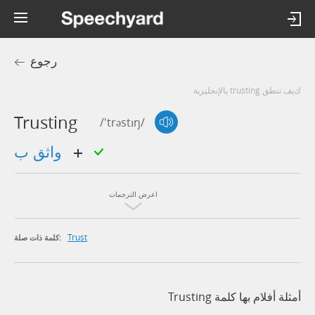
رجوع
كيف تنطق trusting بالإنجليزية
Trusting
/'trəstɪŋ/
واثق ب
اعرض الترجمات
Trust
كلمة ذات صلة:
أمثلة أفلام بها كلمة Trusting