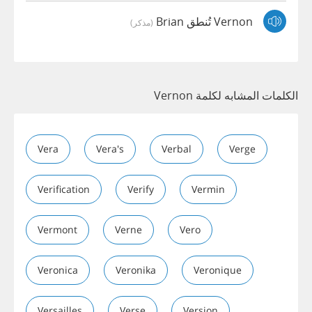
Vernon تُنطق Brian
(مذكر)
الكلمات المشابه لكلمة Vernon
Vera
Vera's
Verbal
Verge
Verification
Verify
Vermin
Vermont
Verne
Vero
Veronica
Veronika
Veronique
Versailles
Verse
Version