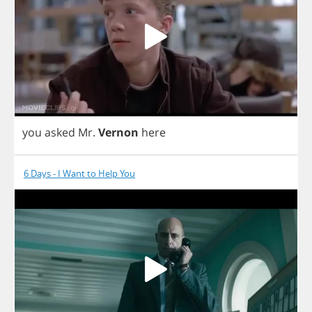
you
asked
Mr
.
Vernon
here
6 Days - I Want to Help You