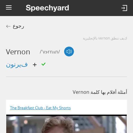
رجوع
كيف تنطق vernon بالإنجليزية
Vernon
/'vɝrnʌn/
فيرنون
أمثلة أفلام بها كلمة Vernon
The Breakfast Club - Eat My Shorts