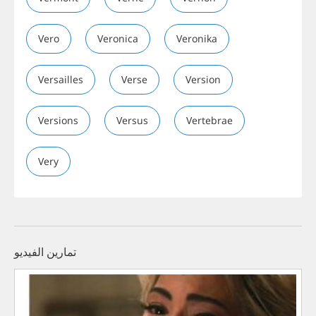
Vero
Veronica
Veronika
Versailles
Verse
Version
Versions
Versus
Vertebrae
Very
تمارين الفيديو