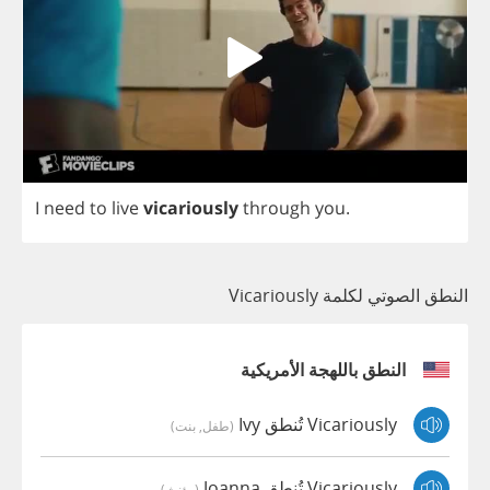
I
need
to
live
vicariously
through
you
.
النطق الصوتي لكلمة Vicariously
النطق باللهجة الأمريكية
Vicariously تُنطق Ivy
(طفل, بنت)
Vicariously تُنطق Joanna
(مؤنث)