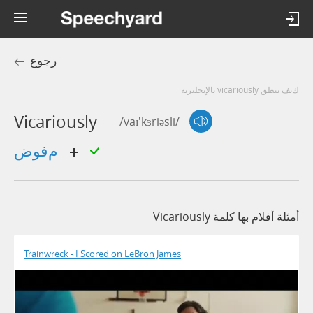
رجوع
كيف تنطق vicariously بالإنجليزية
Vicariously
/vaɪ'kɜriəsli/
مفوض
أمثلة أفلام بها كلمة Vicariously
Trainwreck - I Scored on LeBron James