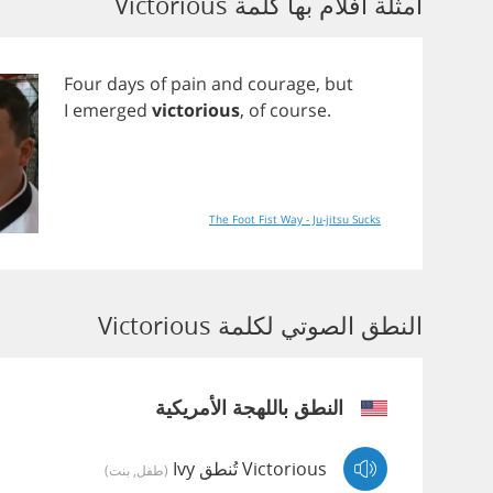
أمثلة أفلام بها كلمة Victorious
Four
days
of
pain
and
courage
,
but
I
emerged
victorious
,
of
course
.
The Foot Fist Way - Ju-jitsu Sucks
النطق الصوتي لكلمة Victorious
النطق باللهجة الأمريكية
Victorious تُنطق Ivy
(طفل, بنت)