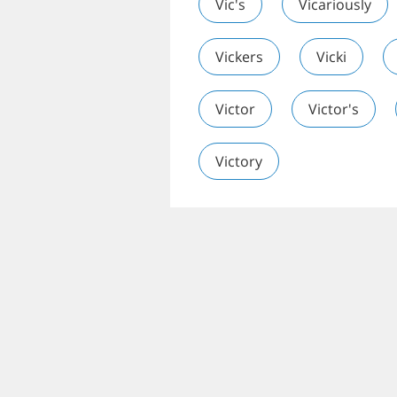
Vic's
Vicariously
Vickers
Vicki
Victor
Victor's
Victory