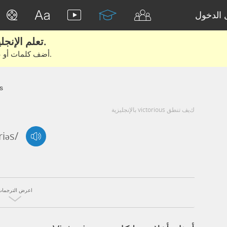
الدخول
تعلم الإنجليزية الحقيقية من الأفلام والكتب.
أضف كلمات أو عبارات للتعلم والتدريب مع متعلمين آخرين.
s
كيف تنطق victorious بالإنجليزية
riəs/
اعرض الترجمات