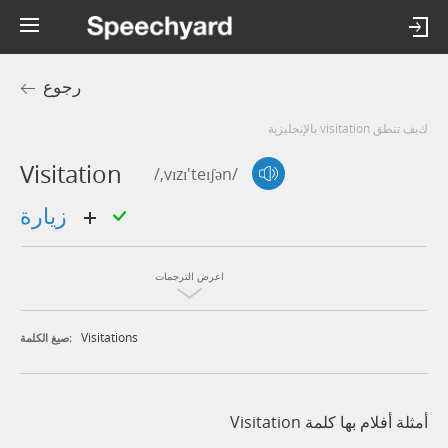
رجوع
كيف تنطق visitation بالإنجليزية
Visitation
/,vɪzɪ'teɪʃən/
زيارة
اعرض الترجمات
Visitations
صيغ الكلمة:
أمثلة أفلام بها كلمة Visitation