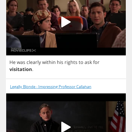
He
was
clearly
within
his
rights
to
ask
for
visitation
.
Legally Blonde - Impressing Professor Callahan