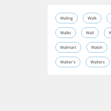
Waling
Walk
Walks
Wall
W
Walmart
Walsh
Walter's
Walters