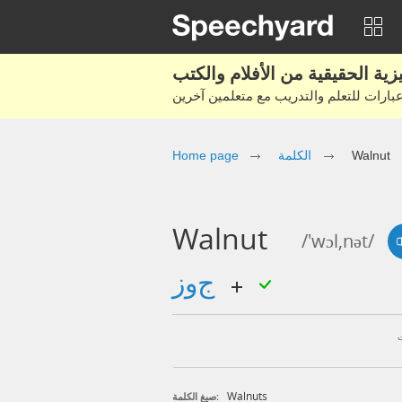
Walnut
الكلمة
Home page
Walnut
/'wɔl,nət/
جوز
Walnuts
صيغ الكلمة: