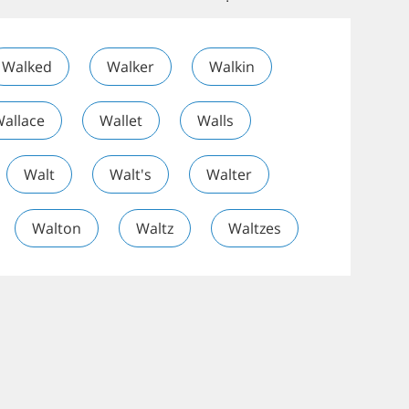
Walked
Walker
Walkin
allace
Wallet
Walls
Walt
Walt's
Walter
Walton
Waltz
Waltzes