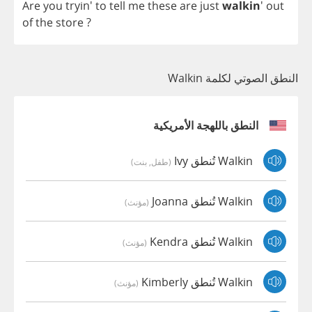
Are
you
tryin'
to
tell
me
these
are
just
walkin
'
out
of
the
store
?
النطق الصوتي لكلمة Walkin
النطق باللهجة الأمريكية
Walkin تُنطق Ivy
(طفل, بنت)
Walkin تُنطق Joanna
(مؤنث)
Walkin تُنطق Kendra
(مؤنث)
Walkin تُنطق Kimberly
(مؤنث)