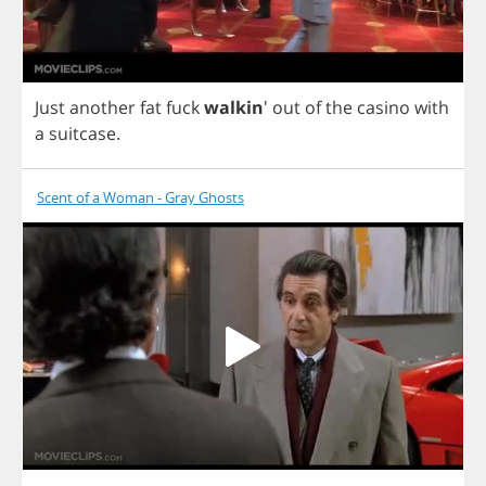
Just
another
fat
fuck
walkin
'
out
of
the
casino
with
a
suitcase
.
Scent of a Woman - Gray Ghosts