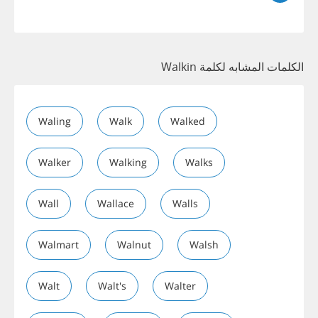
الكلمات المشابه لكلمة Walkin
Waling
Walk
Walked
Walker
Walking
Walks
Wall
Wallace
Walls
Walmart
Walnut
Walsh
Walt
Walt's
Walter