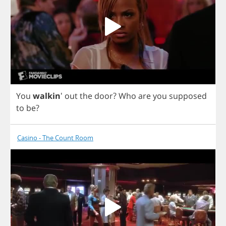
You
walkin
'
out
the
door
?
Who
are
you
supposed
to
be
?
Casino - The Count Room