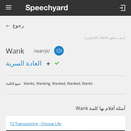
رجوع
كيف تنطق wank بالإنجليزية
Wank
/wæŋk/
العادة السرية
Wanks
,
Wanking
,
Wanked
,
Wanked
,
Wanks
صيغ الكلمة:
أمثلة أفلام بها كلمة Wank
T2 Trainspotting - Choose Life