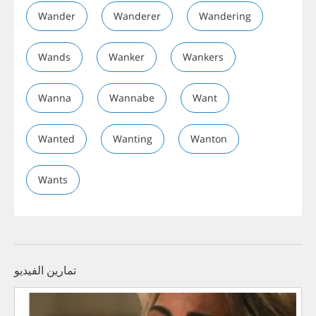
Wander
Wanderer
Wandering
Wands
Wanker
Wankers
Wanna
Wannabe
Want
Wanted
Wanting
Wanton
Wants
تمارين الفيديو