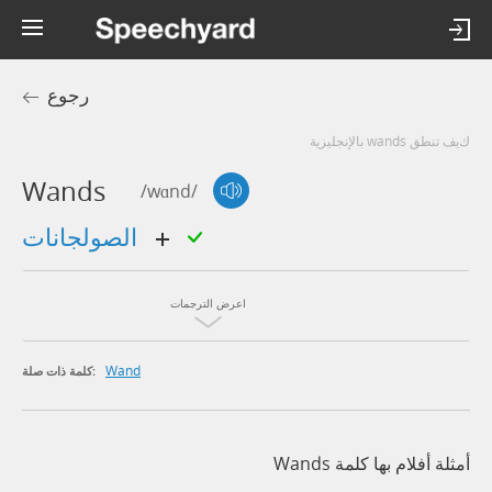
رجوع
كيف تنطق wands بالإنجليزية
Wands
/wɑnd/
الصولجانات
اعرض الترجمات
Wand
كلمة ذات صلة:
أمثلة أفلام بها كلمة Wands