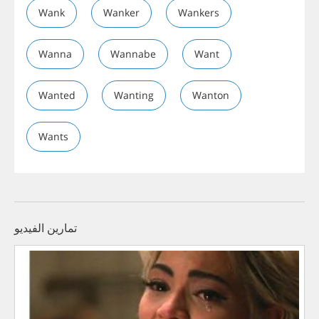
Wank
Wanker
Wankers
Wanna
Wannabe
Want
Wanted
Wanting
Wanton
Wants
تمارين الفيديو