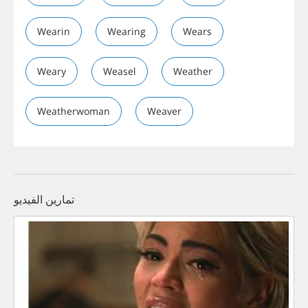
Wearin
Wearing
Wears
Weary
Weasel
Weather
Weatherwoman
Weaver
تمارين الفيديو