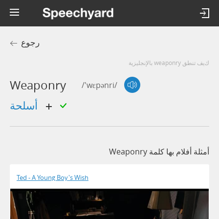
رجوع
كيف تنطق weaponry بالإنجليزية
Weaponry
/'wɛpənri/
أسلحة
أمثلة أفلام بها كلمة Weaponry
Ted - A Young Boy's Wish