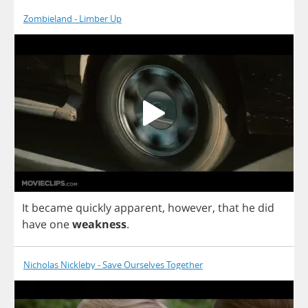
Zombieland - Limber Up
It
became
quickly
apparent
,
however
,
that
he
did
have
one
weakness
.
Nicholas Nickleby - Save Ourselves Together