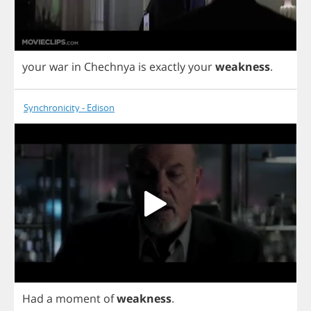
your
war
in
Chechnya
is
exactly
your
weakness
.
Synchronicity - Edison
Had
a
moment
of
weakness
.