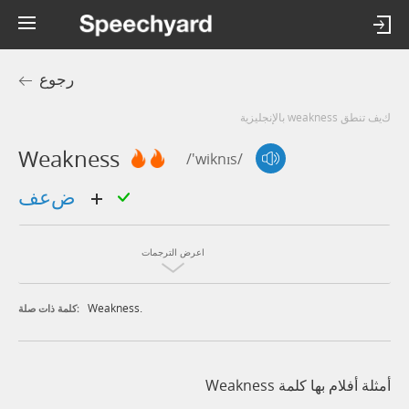
رجوع
كيف تنطق weakness بالإنجليزية
Weakness
/'wiknɪs/
ضعف
اعرض الترجمات
Weakness.
كلمة ذات صلة:
أمثلة أفلام بها كلمة Weakness