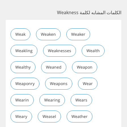
الكلمات المشابه لكلمة Weakness
Weak
Weaken
Weaker
Weakling
Weaknesses
Wealth
Wealthy
Weaned
Weapon
Weaponry
Weapons
Wear
Wearin
Wearing
Wears
Weary
Weasel
Weather