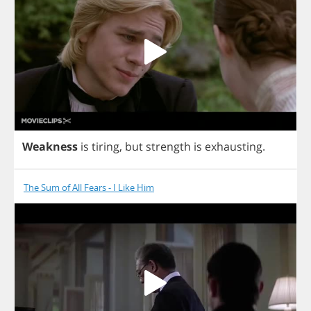
Weakness
is
tiring
,
but
strength
is
exhausting
.
The Sum of All Fears - I Like Him