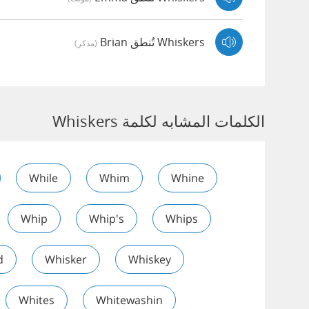
Whiskers تُنطق Brian
(مذكر)
الكلمات المشابه لكلمة Whiskers
While
Whim
Whine
Whip
Whip's
Whips
d
Whisker
Whiskey
Whites
Whitewashin