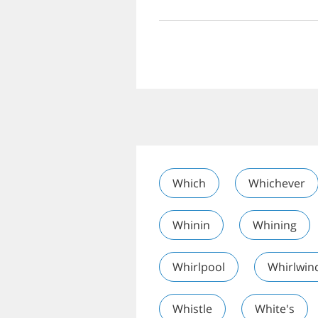
Which
Whichever
Whinin
Whining
Whirlpool
Whirlwin
Whistle
White's