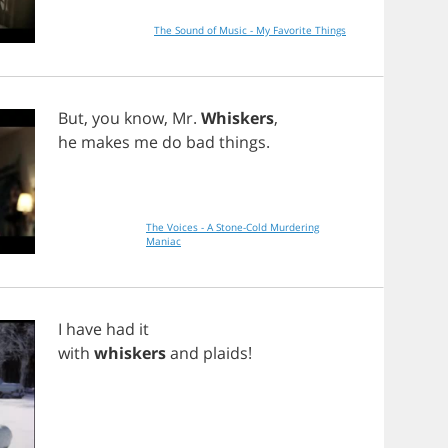
The Sound of Music - My Favorite Things
But
,
you
know
,
Mr
.
Whiskers
,
he
makes
me
do
bad
things
.
The Voices - A Stone-Cold Murdering
Maniac
I
have
had
it
with
whiskers
and
plaids
!