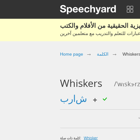
Home page
الكلمة
Whisker
Whiskers
/'wɪskɝrz
شارب
Whisker
كلمة ذات صلة: