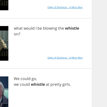
Edge of Darkness - A Wise Man
what
would
I
be
blowing
the
whistle
on
?
Edge of Darkness - A Wise Man
We
could
go
,
we
could
whistle
at
pretty
girls
.