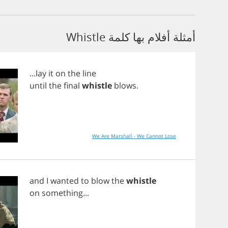
أمثلة أفلام بها كلمة Whistle
...
lay
it
on
the
line
until
the
final
whistle
blows
.
We Are Marshall - We Cannot Lose
and
I
wanted
to
blow
the
whistle
on
something
...