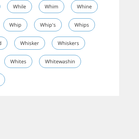
While
Whim
Whine
Whip
Whip's
Whips
d
Whisker
Whiskers
Whites
Whitewashin