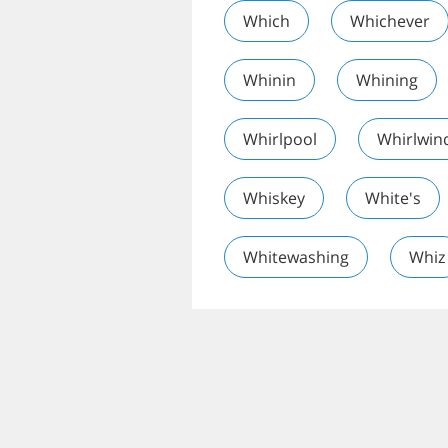
Which
Whichever
Whinin
Whining
Whirlpool
Whirlwin
Whiskey
White's
Whitewashing
Whiz