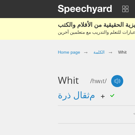
Whit
الكلمة
Home page
Whit
/hwɪt/
مثقال ذرة