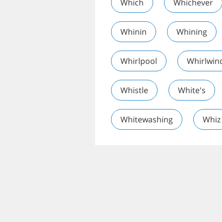
Which
Whichever
Whinin
Whining
Whirlpool
Whirlwin
Whistle
White's
Whitewashing
Whiz