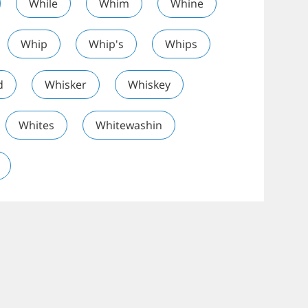
While
Whim
Whine
Whip
Whip's
Whips
d
Whisker
Whiskey
Whites
Whitewashin