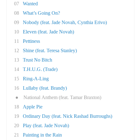
07
Wanted
08
What’s Going On?
09
Nobody (feat. Jade Novah, Cynthia Erivo)
10
Eleven (feat. Jade Novah)
11
Pettiness
12
Shine (feat. Teresa Stanley)
13
Trust No Bitch
14
T.H.U.G. (Trade)
15
Ring-A-Ling
16
Lullaby (feat. Brandy)
●
National Anthem (feat. Tamar Braxton)
18
Apple Pie
19
Ordinary Day (feat. Nick Rashad Burroughs)
20
Play (feat. Jade Novah)
21
Painting in the Rain