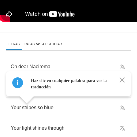
LETRAS
PALABRAS A ESTUDIAR
Oh
dear
Nacirema
Haz clic en cualquier palabra para ver la
Our
praise
we
sing
to
thee
traducción
Your
stripes
so
blue
Your
light
shines
through