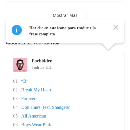
Mostrar Más
Haz clic en este icono para traducir la
frase completa
Álbumes de Todrick Hall
Forbidden
Todrick Hall
01
“B”
02
Break My Heart
03
Forever
04
Doll Hairs (feat. Shangela)
05
All American
06
Boys Wear Pink