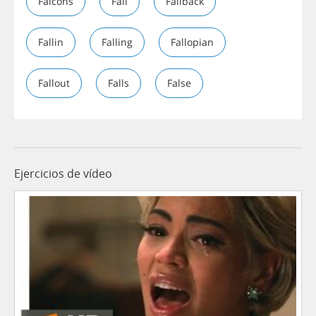
Falcons
Fall
Fallback
Fallin
Falling
Fallopian
Fallout
Falls
False
Ejercicios de vídeo