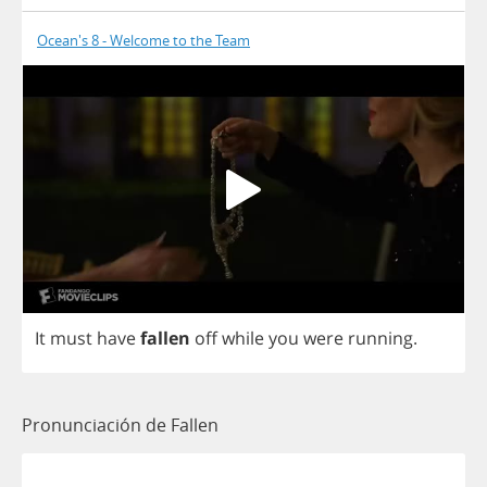
Ocean's 8 - Welcome to the Team
It
must
have
fallen
off
while
you
were
running
.
Pronunciación de Fallen