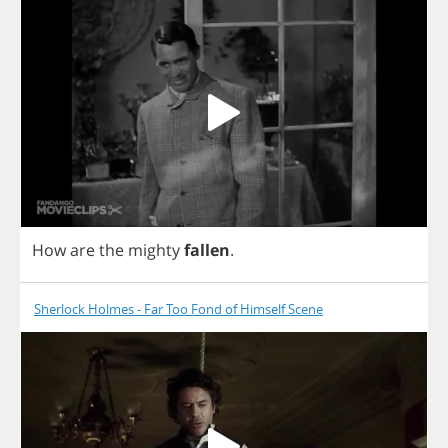
How
are
the
mighty
fallen
.
Sherlock Holmes - Far Too Fond of Himself Scene