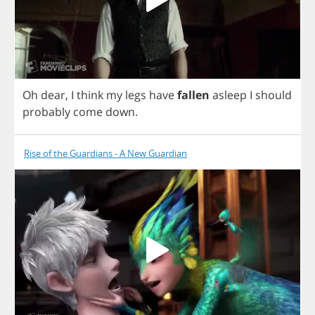
Oh
dear
,
I
think
my
legs
have
fallen
asleep
I
should
probably
come
down
.
Rise of the Guardians - A New Guardian