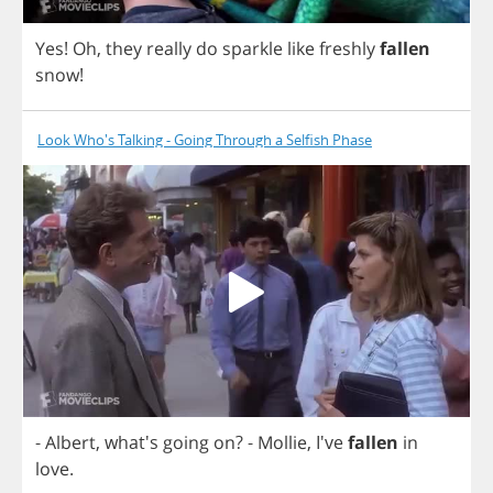
Yes
!
Oh
,
they
really
do
sparkle
like
freshly
fallen
snow
!
Look Who's Talking - Going Through a Selfish Phase
-
Albert
, what's
going
on
?
-
Mollie
, I've
fallen
in
love
.