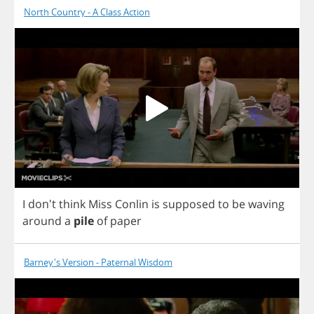
North Country - A Class Action
I
don't
think
Miss
Conlin
is
supposed
to
be
waving
around
a
pile
of
paper
Barney's Version - Paternal Wisdom