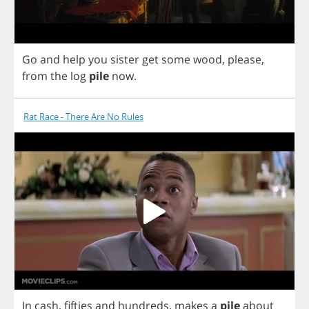
Go
and
help
you
sister
get
some
wood
,
please
,
from
the
log
pile
now
.
Rat Race - There Are No Rules
In
cash
,
fifties
and
hundreds
,
makes
a
pile
about