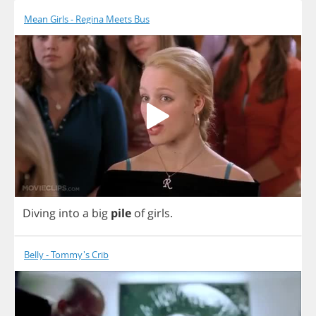
Mean Girls - Regina Meets Bus
Diving
into
a
big
pile
of
girls
.
Belly - Tommy's Crib