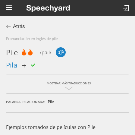
Atrás
Pronunciación en inglés de pile
Pile
/paɪl/
pila
MOSTRAR MÁS TRADUCCIONES
Pile.
PALABRA RELACIONADA:
Ejemplos tomados de películas con Pile