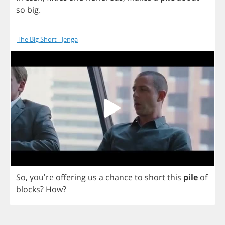
so
big
.
The Big Short - Jenga
So
, you're
offering
us
a
chance
to
short
this
pile
of
blocks
?
How
?