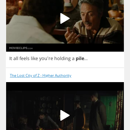
It
all
feels
like
you're
holding
a
pile
...
The Lost City of Z - Higher Authority