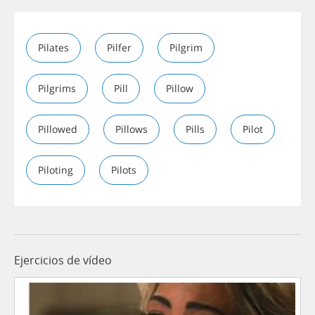
Pilates
Pilfer
Pilgrim
Pilgrims
Pill
Pillow
Pillowed
Pillows
Pills
Pilot
Piloting
Pilots
Ejercicios de vídeo