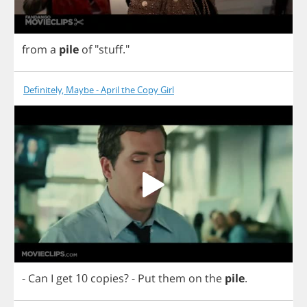
from
a
pile
of
"
stuff
."
Definitely, Maybe - April the Copy Girl
-
Can
I
get
10
copies
?
-
Put
them
on
the
pile
.