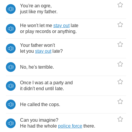
You're
an
ogre
,
just
like
my
father
.
He
won't
let
me
stay
out
late
or
play
records
or
anything
.
Your
father
won't
let
you
stay
out
late
?
No
,
he's
terrible
.
Once
I
was
at
a
party
and
it
didn't
end
until
late
.
He
called
the
cops
.
Can
you
imagine
?
He
had
the
whole
police
force
there
.