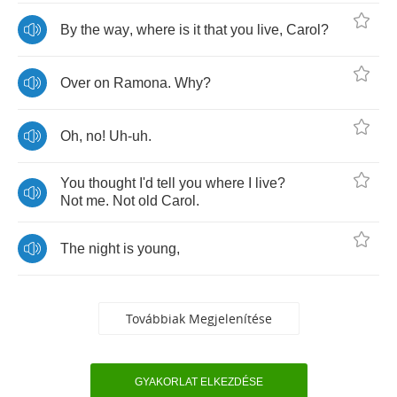
By
the
way
,
where
is
it
that
you
live
,
Carol
?
Over
on
Ramona
.
Why
?
Oh
,
no
!
Uh
-
uh
.
You
thought
I'd
tell
you
where
I
live
?
Not
me
.
Not
old
Carol
.
The
night
is
young
,
Továbbiak Megjelenítése
GYAKORLAT ELKEZDÉSE