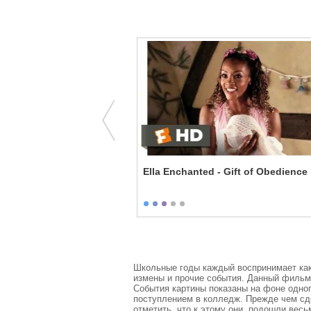
e Us
Ella Enchanted - Gift of Obedience
Школьные годы каждый воспринимает как в
измены и прочие события. Данный фильм 
События картины показаны на фоне одног
поступлением в колледж. Прежде чем сде
отметить, что к этому они  подошли весьм