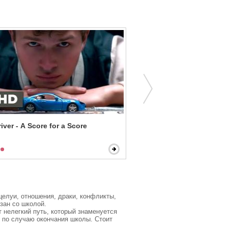
iver - A Score for a Score
Exposed - Game Over, Pla
елуи, отношения, драки, конфликты, 
ан со школой.

нелегкий путь, который знаменуется 
 по случаю окончания школы. Стоит 