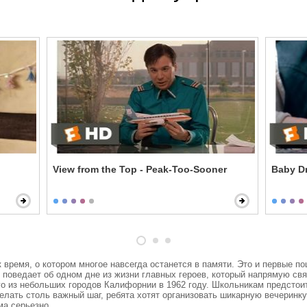
View from the Top - Peak-Too-Sooner
Baby Dr
ремя, о котором многое навсегда останется в памяти. Это и первые поц
поведает об одном дне из жизни главных героев, который напрямую связ
о из небольших городов Калифорнии в 1962 году. Школьникам предстоит 
лать столь важный шаг, ребята хотят организовать шикарную вечеринку
а серьезно. 
