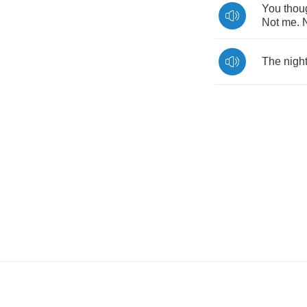
You
thou
Not
me
.
The
nigh