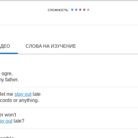
СЛОЖНОСТЬ:
ИДЕО
СЛОВА НА ИЗУЧЕНИЕ
n
ogre
,
my
father
.
let
me
stay
out
late
ecords
or
anything
.
er
won't
ay
out
late
?