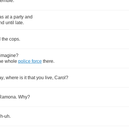
terrible
.
as
at
a
party
and
nd
until
late
.
d
the
cops
.
imagine
?
he
whole
police
force
there
.
ay
,
where
is
it
that
you
live
,
Carol
?
Ramona
.
Why
?
h
-
uh
.