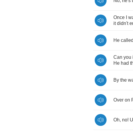
No
,
he's
Once
I
w
it
didn't
e
He
calle
Can
you
He
had
t
By
the
w
Over
on
Oh
,
no
!
U