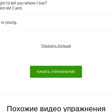
ght
I'd
tell
you
where
I
live
?
Not
old
Carol
.
t
is
young
,
Показать Больше
НАЧАТЬ УПРАЖНЕНИЕ
Похожие видео упражнения