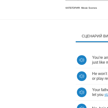
КАТЕГОРИЯ:
Movie Scenes
СЦЕНАРИЙ В
You're
a
just
like
He
won't
or
play
r
Your
fath
let
you
st