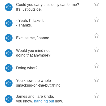
Could
you
carry
this
to
my
car
for
me
?
It's
just
outside
.
-
Yeah
,
I'll
take
it
.
-
Thanks
.
Excuse
me
,
Joanne
.
Would
you
mind
not
doing
that
anymore
?
Doing
what
?
You
know
,
the
whole
smacking
-
on
-
the
-
butt
thing
.
James
and
I
are
kinda
,
you
know
,
hanging
out
now
.