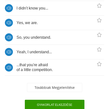
I
didn't
know
you
...
Yes
,
we
are
.
So
,
you
understand
.
Yeah
,
I
understand
...
...
that
you're
afraid
of
a
little
competition
.
Továbbiak Megjelenítése
GYAKORLAT ELKEZDÉSE