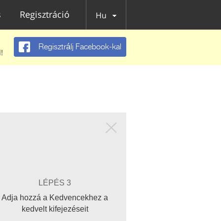
s
Regisztráció
Hu
Regisztrálj Facebook-kal
!
LÉPÉS 3
Adja hozzá a Kedvencekhez a
kedvelt kifejezéseit