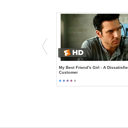
king Non-Smoker
My Best Friend's Girl - A Dissatisfi
Customer