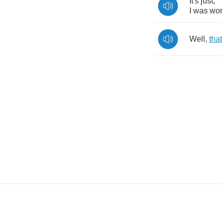
It's
just
,
I
was
wor
Well
,
that