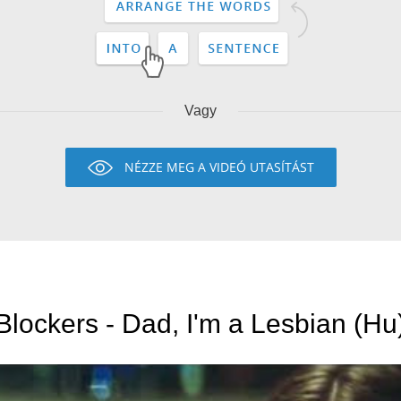
Vagy
NÉZZE MEG A VIDEÓ UTASÍTÁST
Blockers - Dad, I'm a Lesbian (Hu