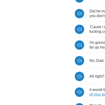
Did
he
m
you
don't
'Cause
I
fucking
c
I'm
gonn
far
up
his
No
,
Dad
All
right
it
would
of
your
b