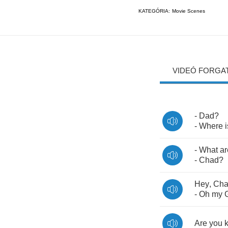
KATEGÓRIA:
Movie Scenes
VIDEÓ FORGA
-
Dad
?
-
Where
i
-
What
ar
-
Chad
?
Hey
,
Ch
-
Oh
my
Are
you