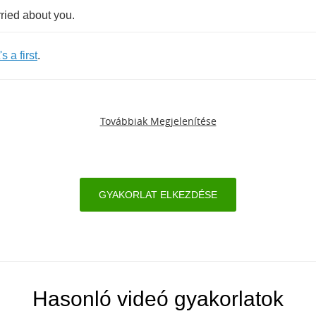
ried
about
you
.
's
a
first
.
Továbbiak Megjelenítése
GYAKORLAT ELKEZDÉSE
Hasonló videó gyakorlatok