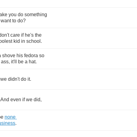
ake
you
do
something
want
to
do
?
don't
care
if
he's
the
oolest
kid
in
school
.
a
shove
his
fedora
so
ass
,
it'll
be
a
hat
.
,
we
didn't
do
it
.
?
And
even
if
we
did
,
be
none
usiness
.