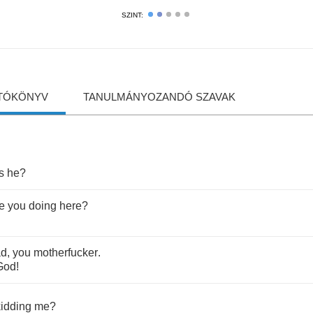
SZINT:
TÓKÖNYV
TANULMÁNYOZANDÓ SZAVAK
s
he
?
e
you
doing
here
?
ad
,
you
motherfucker
.
God
!
kidding
me
?