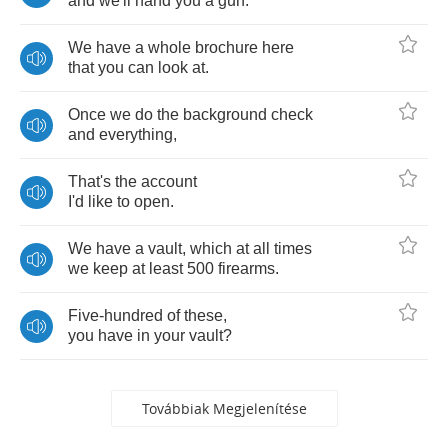
and
we'll
hand
you
a
gun
.
We
have
a
whole
brochure
here
that
you
can
look
at
.
Once
we
do
the
background
check
and
everything
,
That's
the
account
I'd
like
to
open
.
We
have
a
vault
,
which
at
all
times
we
keep
at
least
500
firearms
.
Five
-
hundred
of
these
,
you
have
in
your
vault
?
Továbbiak Megjelenítése