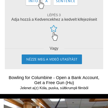
LÉPÉS 3
Adja hozzá a Kedvencekhez a kedvelt kifejezéseit
Vagy
NÉZZE MEG A VIDEÓ UTASÍTÁST
Bowling for Columbine - Open a Bank Account,
Get a Free Gun (Hu)
Jelenet a(z) Kóla, puska, sültkrumpli filmből