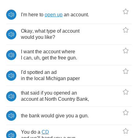
I'm
here
to
open
up
an
account
.
Okay
,
what
type
of
account
would
you
like
?
I
want
the
account
where
I
can
,
uh
,
get
the
free
gun
.
I'd
spotted
an
ad
in
the
local
Michigan
paper
that
said
if
you
opened
an
account
at
North
Country
Bank
,
the
bank
would
give
you
a
gun
.
You
do
a
CD