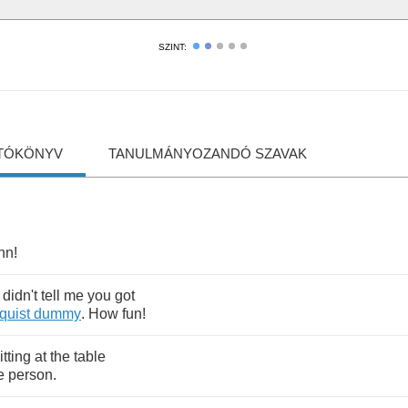
SZINT:
TÓKÖNYV
TANULMÁNYOZANDÓ SZAVAK
nn
!
didn't
tell
me
you
got
quist
dummy
.
How
fun
!
itting
at
the
table
le
person
.