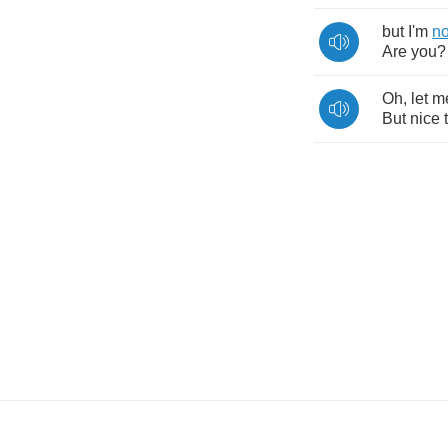
but
I'm
no
Are
you
Oh
,
let
m
But
nice