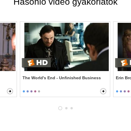
Hasonló videó gyakorlatok
The World's End - Unfinished Business
Erin Br