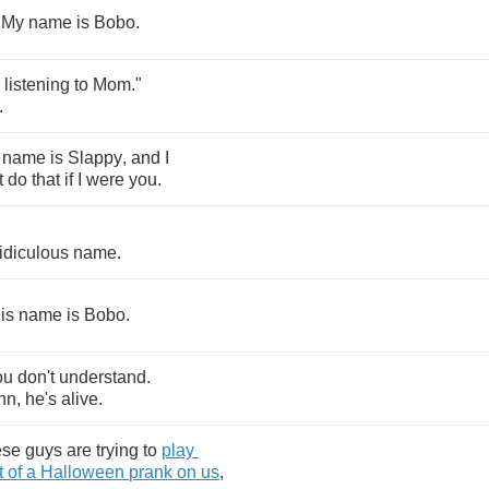
.
My
name
is
Bobo
.
listening
to
Mom
."
.
name
is
Slappy
,
and
I
t
do
that
if
I
were
you
.
ridiculous
name
.
is
name
is
Bobo
.
ou
don't
understand
.
nn
,
he's
alive
.
ese
guys
are
trying
to
play
t
of
a
Halloween
prank
on
us
,