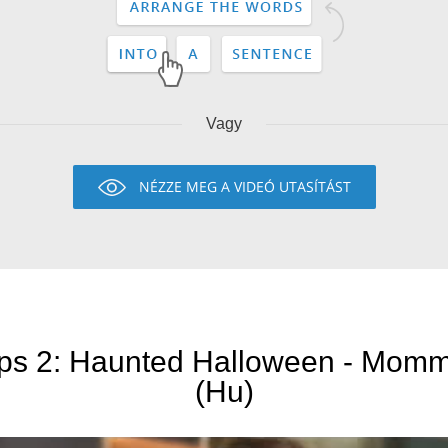
Vagy
NÉZZE MEG A VIDEÓ UTASÍTÁST
s 2: Haunted Halloween - Mom
(Hu)