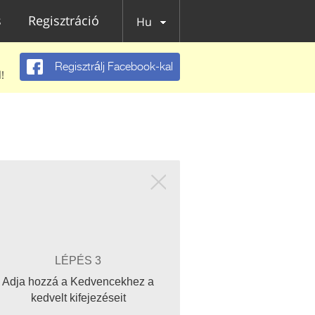
s
Regisztráció
Hu
Regisztrálj Facebook-kal
!
LÉPÉS 3
Adja hozzá a Kedvencekhez a
kedvelt kifejezéseit