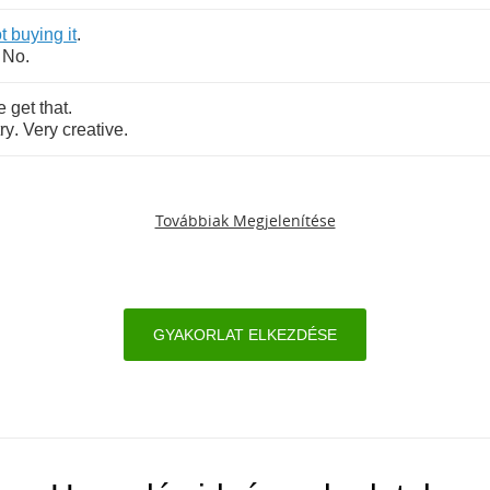
t
buying
it
.
?
No
.
e
get
that
.
try
.
Very
creative
.
Továbbiak Megjelenítése
GYAKORLAT ELKEZDÉSE