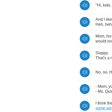
"
Hi
,
kids
And
I
like
Heh
,
heh
Mom
,
his
would
no
Slappy
.
That's
a
No
,
no
.
H
-
Mom
,
y
-
Ms
.
Qui
I
think
th
some
sor