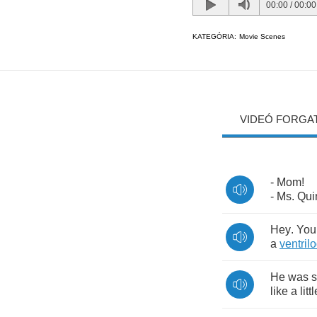
00:00
/
00:00
KATEGÓRIA:
Movie Scenes
VIDEÓ FORGA
-
Mom
!
-
Ms
.
Qui
Hey
.
You
a
ventrilo
He
was
s
like
a
litt