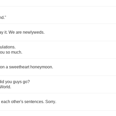
nd
."
ay
it
.
We
are
newlyweds
.
ulations
.
you
so
much
.
on
a
sweetheart
honeymoon
.
did
you
guys
go
?
World
.
each
other's
sentences
.
Sorry
.