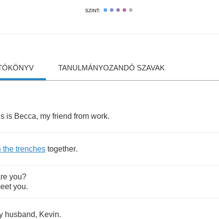
SZINT:
TÓKÖNYV
TANULMÁNYOZANDÓ SZAVAK
is
is
Becca
,
my
friend
from
work
.
n
the
trenches
together
.
re
you
?
eet
you
.
y
husband
,
Kevin
.