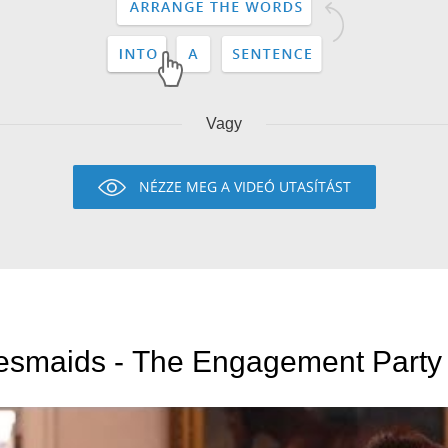
Vagy
NÉZZE MEG A VIDEÓ UTASÍTÁST
esmaids - The Engagement Party