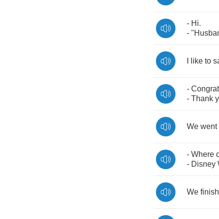
-
Hi
.
- "
Husba
I
like
to
s
-
Congrat
-
Thank
We
went
-
Where
-
Disney
We
finish