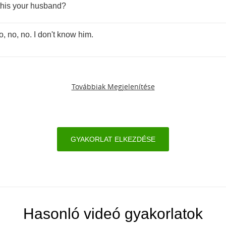
this
your
husband
?
o
,
no
,
no
.
I
don't
know
him
.
Továbbiak Megjelenítése
GYAKORLAT ELKEZDÉSE
Hasonló videó gyakorlatok