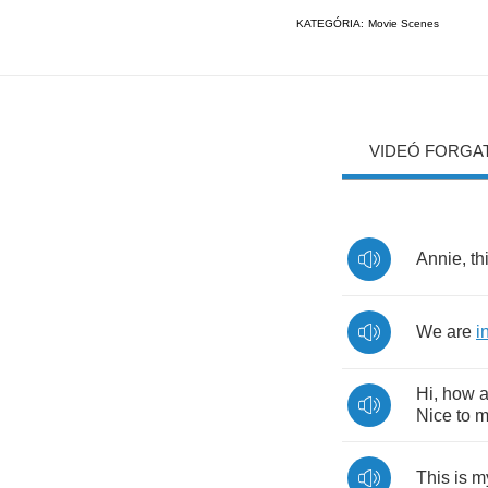
KATEGÓRIA:
Movie Scenes
VIDEÓ FORGA
Annie
,
th
We
are
i
Hi
,
how
a
Nice
to
m
This
is
m