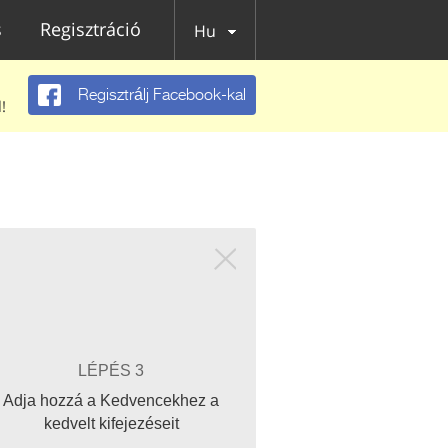
s
Regisztráció
Hu
Regisztrálj Facebook-kal
!
LÉPÉS 3
Adja hozzá a Kedvencekhez a
kedvelt kifejezéseit