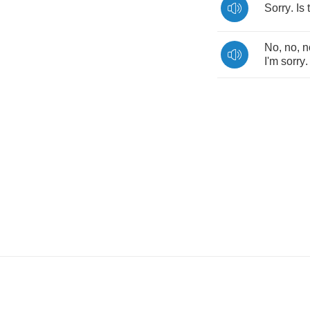
Sorry
.
Is
No
,
no
,
n
I'm
sorry
.