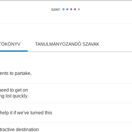
SZINT:
TÓKÖNYV
TANULMÁNYOZANDÓ SZAVAK
dents
to
partake
,
need
to
get
on
ing
list
quickly
.
help
it
if
we've
turned
this
tractive
destination