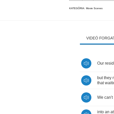
KATEGÓRIA:
Movie Scenes
VIDEÓ FORGA
Our
resi
but
they
that
wait
We
can't
into
an
at