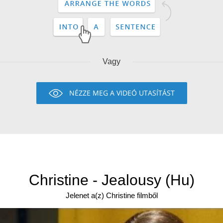
Vagy
NÉZZE MEG A VIDEÓ UTASÍTÁST
Christine - Jealousy (Hu)
Jelenet a(z) Christine filmből