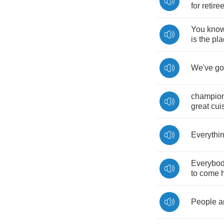
for
retire
You
kno
is
the
pla
We've
go
champio
great
cui
Everythi
Everybo
to
come
People
a