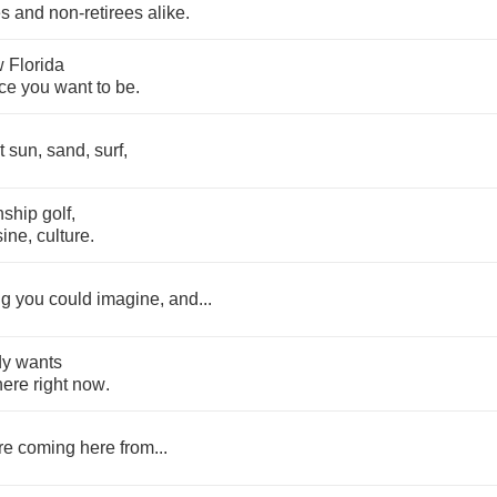
es
and
non
-
retirees
alike
.
w
Florida
ce
you
want
to
be
.
t
sun
,
sand
,
surf
,
nship
golf
,
sine
,
culture
.
ng
you
could
imagine
,
and
...
dy
wants
here
right
now
.
re
coming
here
from
...