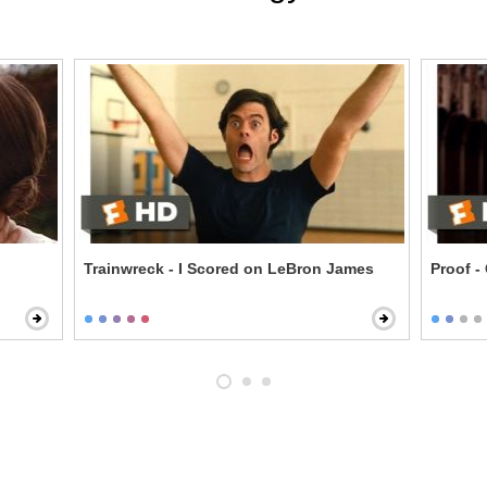
Trainwreck - I Scored on LeBron James
Proof -