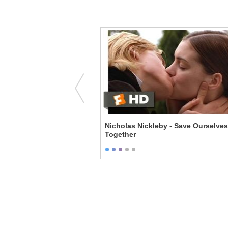
e - Let Me Weep
Nicholas Nickleby - Save Ourselves
Together