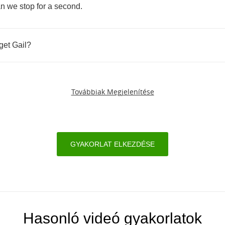
n
we
stop
for
a
second
.
get
Gail
?
Továbbiak Megjelenítése
GYAKORLAT ELKEZDÉSE
Hasonló videó gyakorlatok