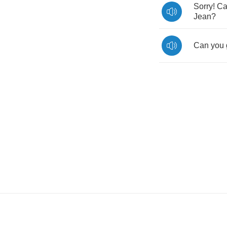
Sorry
!
Ca
Jean
?
Can
you