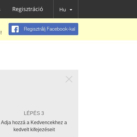
s
Regisztráció
Hu
Regisztrálj Facebook-kal
!
LÉPÉS 3
Adja hozzá a Kedvencekhez a
kedvelt kifejezéseit