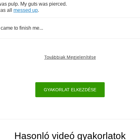
was
pulp
.
My
guts
was
pierced
.
as
all
messed
up
.
came
to
finish
me
...
Továbbiak Megjelenítése
GYAKORLAT ELKEZDÉSE
Hasonló videó gyakorlatok