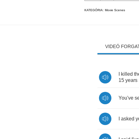
KATEGÓRIA:
Movie Scenes
VIDEÓ FORGA
I
killed
th
15
years
You've
s
I
asked
y