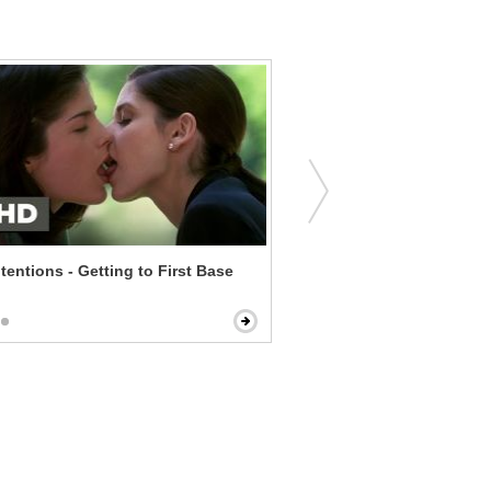
ntentions - Getting to First Base
The Manchurian Candidate