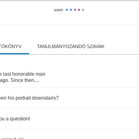
SZINT:
TÓKÖNYV
TANULMÁNYOZANDÓ SZAVAK
e
last
honorable
man
ago
.
Since
then
....
een
his
portrait
downstairs
?
ou
a
question
!