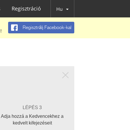
s
Regisztráció
Hu
Regisztrálj Facebook-kal
!
LÉPÉS 3
Adja hozzá a Kedvencekhez a
kedvelt kifejezéseit