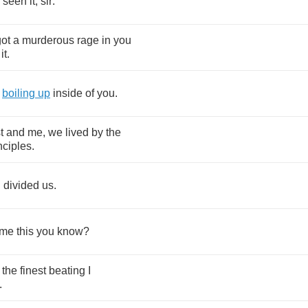
seen
it
,
sir
.
got
a
murderous
rage
in
you
it
.
boiling
up
inside
of
you
.
t
and
me
,
we
lived
by
the
nciples
.
h
divided
us
.
me
this
you
know
?
the
finest
beating
I
.