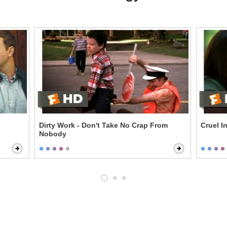
Dirty Work - Don't Take No Crap From
Cruel I
Nobody