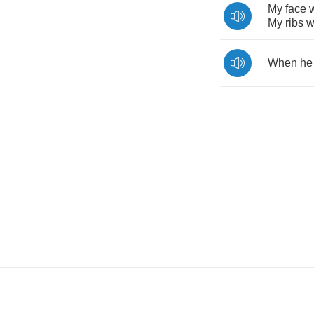
My
face
My
ribs
w
When
he