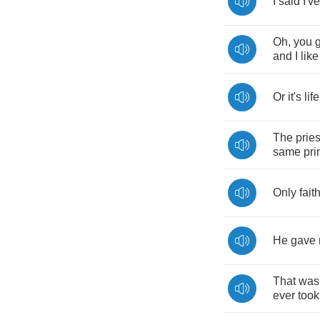
I
said
I've
Oh
,
you
and
I
like
Or
it's
life
The
pries
same
pri
Only
fait
He
gave
That
was
ever
took