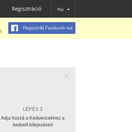
s
Regisztráció
Hu
Regisztrálj Facebook-kal
!
LÉPÉS 3
Adja hozzá a Kedvencekhez a
kedvelt kifejezéseit