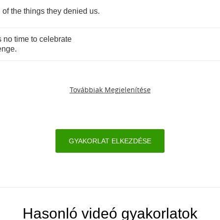
l
of
the
things
they
denied
us
.
s
no
time
to
celebrate
enge
.
Továbbiak Megjelenítése
GYAKORLAT ELKEZDÉSE
Hasonló videó gyakorlatok