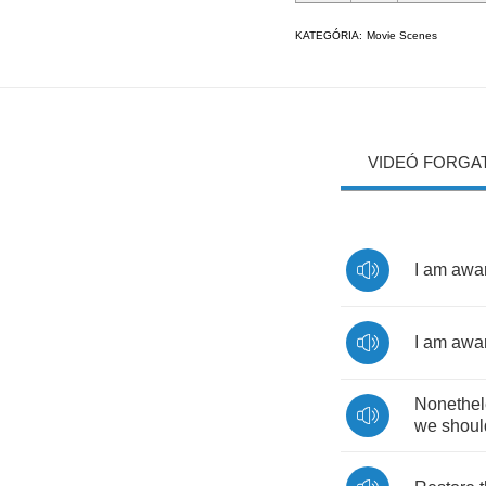
KATEGÓRIA:
Movie Scenes
VIDEÓ FORGA
I
am
awa
I
am
awa
Nonethel
we
shoul