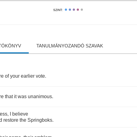
SZINT:
TÓKÖNYV
TANULMÁNYOZANDÓ SZAVAK
re
of
your
earlier
vote
.
re
that
it
was
unanimous
.
ess
,
I
believe
d
restore
the
Springboks
.