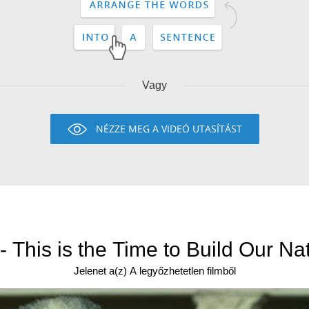
Vagy
NÉZZE MEG A VIDEÓ UTASÍTÁST
 - This is the Time to Build Our Na
Jelenet a(z) A legyőzhetetlen filmből