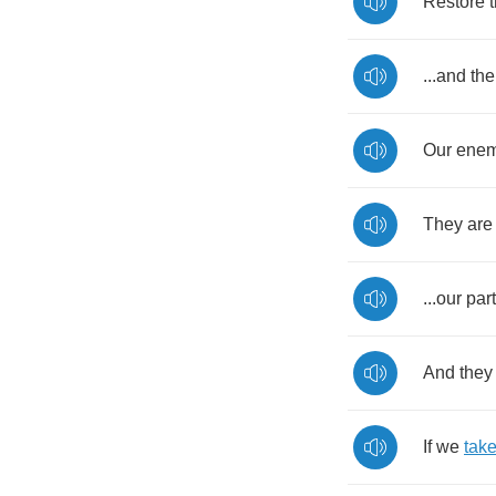
Restore
...
and
the
Our
ene
They
are
...
our
par
And
they
If
we
tak