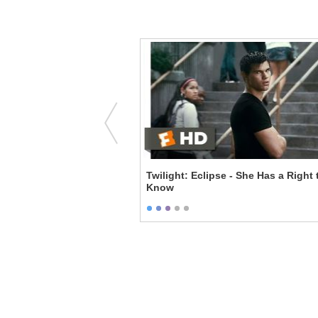
 Civil War - In My
Twilight: Eclipse - She Has a Right 
s Not The End
Know