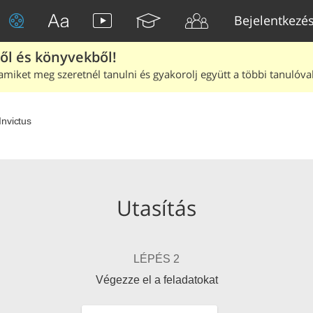
Bejelentkezé
ből és könyvekből!
amiket meg szeretnél tanulni és gyakorolj együtt a többi tanulóval
Invictus
Utasítás
LÉPÉS 2
Végezze el a feladatokat