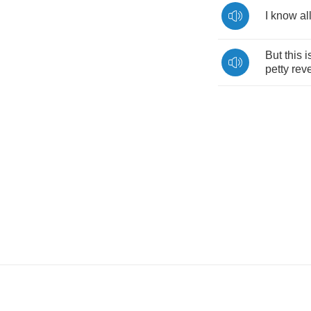
I
know
al
But
this
i
petty
rev