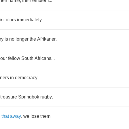
their
name
,
their
emblem
...
ir
colors
immediately
.
my
is
no
longer
the
Afrikaner
.
our
fellow
South
Africans
...
tners
in
democracy
.
treasure
Springbok
rugby
.
e
that
away
,
we
lose
them
.