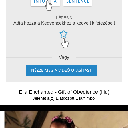
LÉPÉS 3
Adja hozzá a Kedvencekhez a kedvelt kifejezéseit
Vagy
NÉZZE MEG A VIDEÓ UTASÍTÁST
Ella Enchanted - Gift of Obedience (Hu)
Jelenet a(z) Elátkozott Ella filmből