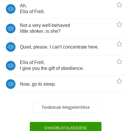
Ah
.
Ella
of
Frell
.
Not
a
very
well
-
behaved
little
stinker
,
is
she
?
Quiet
,
please
.
I
can't
concentrate
here
.
Ella
of
Frell
,
I
give
you
the
gift
of
obedience
.
Now
,
go
to
sleep
.
Továbbiak Megjelenítése
GYAKORLAT ELKEZDÉSE