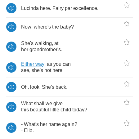
Lucinda
here
.
Fairy
par
excellence
.
Now
,
where's
the
baby
?
She's
walking
,
at
her
grandmother's
.
Either
way
,
as
you
can
see
,
she's
not
here
.
Oh
,
look
.
She's
back
.
What
shall
we
give
this
beautiful
little
child
today
?
-
What's
her
name
again
?
-
Ella
.