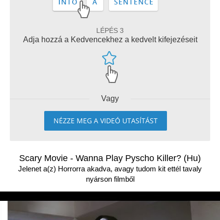
LÉPÉS 3
Adja hozzá a Kedvencekhez a kedvelt kifejezéseit
Vagy
NÉZZE MEG A VIDEÓ UTASÍTÁST
Scary Movie - Wanna Play Pyscho Killer? (Hu)
Jelenet a(z) Horrorra akadva, avagy tudom kit ettél tavaly
nyárson filmből