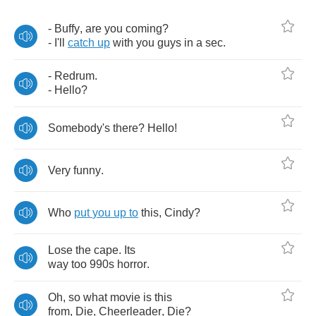
-
Buffy
,
are
you
coming
?
-
I'll
catch
up
with
you
guys
in
a
sec
.
-
Redrum
.
-
Hello
?
Somebody's
there
?
Hello
!
Very
funny
.
Who
put
you
up
to
this
,
Cindy
?
Lose
the
cape
.
Its
way
too
990
s
horror
.
Oh
,
so
what
movie
is
this
from
,
Die
,
Cheerleader
,
Die
?