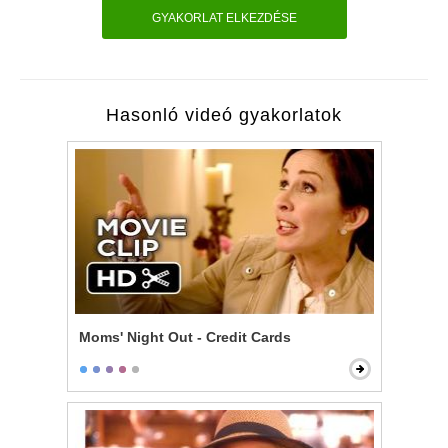
GYAKORLAT ELKEZDÉSE
Hasonló videó gyakorlatok
Moms' Night Out - Credit Cards