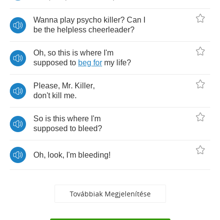
Wanna
play
psycho
killer
?
Can
I
be
the
helpless
cheerleader
?
Oh
,
so
this
is
where
I'm
supposed
to
beg
for
my
life
?
Please
,
Mr
.
Killer
,
don't
kill
me
.
So
is
this
where
I'm
supposed
to
bleed
?
Oh
,
look
,
I'm
bleeding
!
Továbbiak Megjelenítése