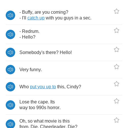
-
Buffy
,
are
you
coming
?
-
I'll
catch
up
with
you
guys
in
a
sec
.
-
Redrum
.
-
Hello
?
Somebody's
there
?
Hello
!
Very
funny
.
Who
put
you
up
to
this
,
Cindy
?
Lose
the
cape
.
Its
way
too
990
s
horror
.
Oh
,
so
what
movie
is
this
from
,
Die
,
Cheerleader
,
Die
?