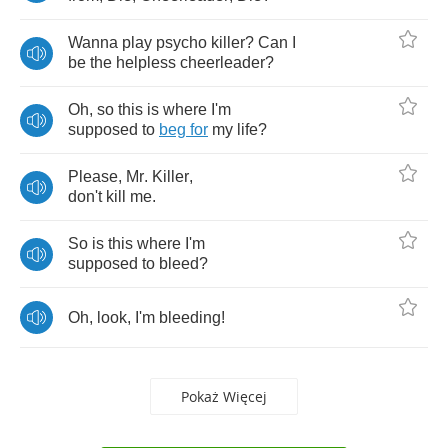
Wanna
play
psycho
killer
?
Can
I
be
the
helpless
cheerleader
?
Oh
,
so
this
is
where
I'm
supposed
to
beg
for
my
life
?
Please
,
Mr
.
Killer
,
don't
kill
me
.
So
is
this
where
I'm
supposed
to
bleed
?
Oh
,
look
,
I'm
bleeding
!
Pokaż Więcej