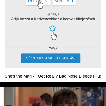
LÉPÉS 3
Adja hozzá a Kedvencekhez a kedvelt kifejezéseit
Vagy
NÉZZE MEG A VIDEÓ UTASÍTÁST
She's the Man - I Get Really Bad Nose Bleeds (Hu)