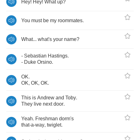
Hey
!
Hey
!
What
up
?
You
must
be
my
roommates
.
What
...
what's
your
name
?
-
Sebastian
Hastings
.
-
Duke
Orsino
.
OK
.
OK
,
OK
,
OK
.
This
is
Andrew
and
Toby
.
They
live
next
door
.
Yeah
.
Freshman
dorm's
that
-
a
-
way
,
twiglet
.