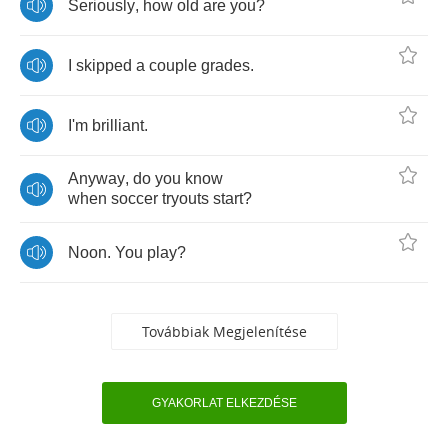
Seriously
,
how
old
are
you
?
I
skipped
a
couple
grades
.
I'm
brilliant
.
Anyway
,
do
you
know
when
soccer
tryouts
start
?
Noon
.
You
play
?
Továbbiak Megjelenítése
GYAKORLAT ELKEZDÉSE